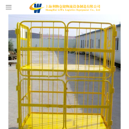
首頁
產品中心
新聞中心
倉庫籠
案例展示
物流臺車
公司新聞
關于我們
巧固架
行業新聞
工程案例
聯系我們
金屬周轉筐
汽車料架
推車